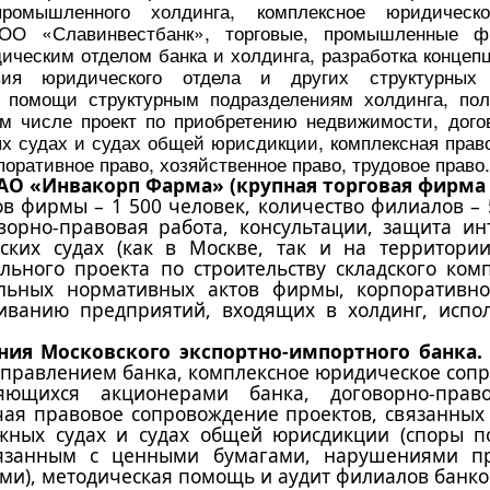
промышленного холдинга, комплексное юридическ
ОО «Славинвестбанк», торговые, промышленные ф
ическим отделом банка и холдинга, разработка концеп
вия юридического отдела и других структурных 
й помощи структурным подразделениям холдинга, по
м числе проект по приобретению недвижимости, догов
ых судах и судах общей юрисдикции, комплексная прав
оративное право, хозяйственное право, трудовое право.
АО «Инвакорп Фарма» (крупная торговая фирма
в фирмы – 1 500 человек, количество филиалов – 
орно-правовая работа, консультации, защита ин
ких судах (как в Москве, так и на территории
льного проекта по строительству складского ком
льных нормативных актов фирмы, корпоративно
иванию предприятий, входящих в холдинг, испол
ия Московского экспортно-импортного банка. 
правлением банка, комплексное юридическое сопро
ющихся акционерами банка, договорно-право
чая правовое сопровождение проектов, связанны
жных судах и судах общей юрисдикции (споры п
вязанным с ценными бумагами, нарушениями пр
и), методическая помощь и аудит филиалов банков