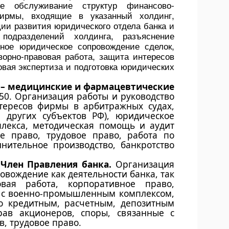
ое обслуживание структур финансово-
ирмы, входящие в указанный холдинг,
ции развития юридического отдела банка и
подразделений холдинга, разъяснение
лное юридическое сопровождение сделок,
орно-правовая работа, защита интересов
овая экспертиза и подготовка юридических
 – медицинские и фармацевтические
50. Организация работы и руководство
тересов фирмы в арбитражных судах,
 других субъектов РФ), юридическое
плекса, методическая помощь и аудит
е право, трудовое право, работа по
нительное производство, банкротство
Член Правления банка.
Организация
вождение как деятельности банка, так
вая работа, корпоративное право,
х с военно-промышленным комплексом,
о кредитным, расчетным, депозитным
ав акционеров, споры, связанные с
, трудовое право.