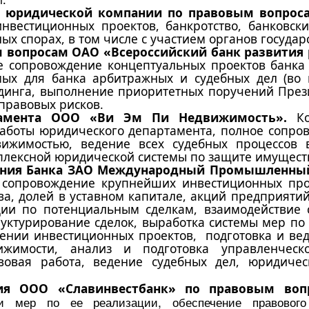
а юридической компании по правовым вопрос
нвестиционных проектов, банкротство, банковск
ых спорах, в том числе с участием органов государ
 вопросам ОАО «Всероссийский банк развития 
 сопровождение концептуальных проектов банка 
мых для банка арбитражных и судебных дел (во 
лдинга, выполнение приоритетных поручений През
правовых рисков.
тамента ООО «Ви Эм Пи Недвижимость».
К
аботы юридического департамента, полное сопро
вижимостью, ведение всех судебных процессов
мплексной юридической системы по защите имущест
ния Банка ЗАО Международный Промышленный 
 сопровождение крупнейших инвестиционных прое
а, долей в уставном капитале, акций предприятий
ии по потенциальным сделкам, взаимодействие 
руктурирование сделок, выработка системы мер п
ении инвестиционных проектов, подготовка и ве
жимости, анализ и подготовка управленческ
авовая работа, ведение судебных дел, юридиче
ия ООО «Славинвестбанк» по правовым воп
и мер по ее реализации, обеспечение правового 