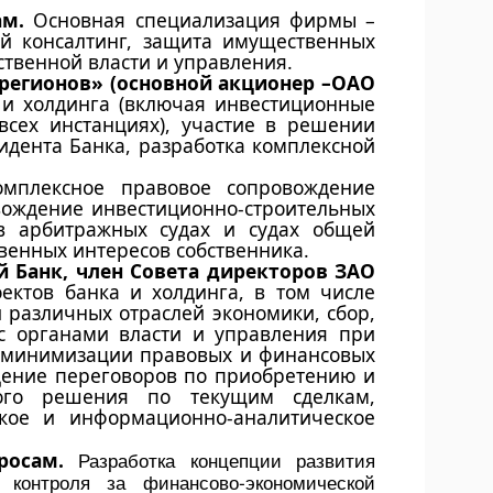
ам.
Основная специализация фирмы –
ий консалтинг, защита имущественных
ственной власти и управления.
регионов» (основной акционер –ОАО
и холдинга (включая инвестиционные
всех инстанциях), участие в решении
идента Банка, разработка комплексной
омплексное правовое сопровождение
вождение инвестиционно-строительных
 в арбитражных судах и судах общей
венных интересов собственника.
Банк, член Совета директоров ЗАО
ктов банка и холдинга, в том числе
 различных отраслей экономики, сбор,
с органами власти и управления при
о минимизации правовых и финансовых
дение переговоров по приобретению и
ого решения по текущим сделкам,
ское и информационно-аналитическое
Разработка концепции развития
росам.
контроля за финансово-экономической