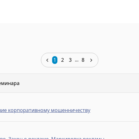
...
1
2
3
8
еминара
вие корпоративному мошенничеству