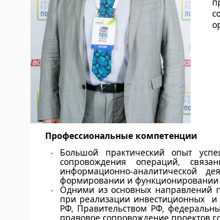
п
с
о
Профессиональные компетенции
Большой практический опыт успе
сопровождения операций, связа
информационно-аналитической де
формировании и функционировании 
Одними из основных направлений п
при реализации инвестиционных и и
РФ, Правительством РФ, федеральны
правовое сопровождение проектов го