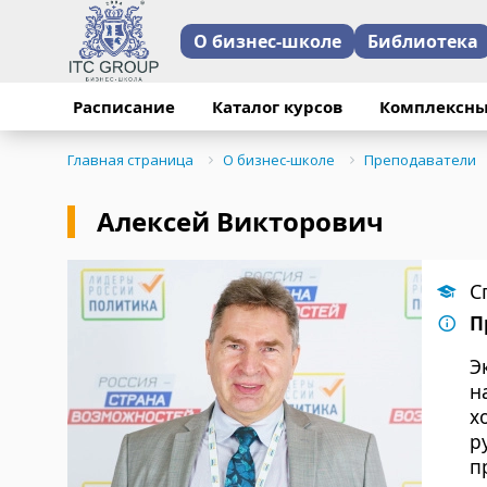
О бизнес-школе
Библиотека
Расписание
Каталог курсов
Комплексны
Главная страница
О бизнес-школе
Преподаватели
Алексей Викторович
С
П
Э
н
х
р
п