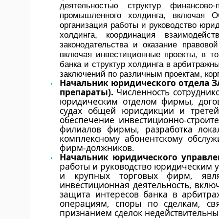
деятельностью структур финансово-
промышленного холдинга, включая О
организация работы и руководство юрид
холдинга, координация взаимодейст
законодательства и оказание правово
включая инвестиционные проекты, в то
банка и структур холдинга в арбитражн
заключений по различным проектам, корп
Начальник юридического отдела З
препараты).
Численность сотруднико
юридическим отделом фирмы, догов
судах общей юрисдикции и третейс
обеспечение инвестиционно-строите
филиалов фирмы, разработка лока
комплексному абонентскому обслуж
фирм-должников.
Начальник юридического управлен
работы и руководство юридическим у
и крупных торговых фирм, явля
инвестиционная деятельность, вклю
защита интересов банка в арбитра
операциям, споры по сделкам, с
признанием сделок недействительным