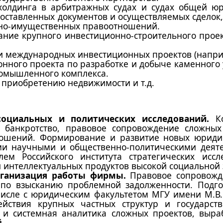
 холдинга в арбитражных судах и судах общей ю
едоставленных документов и осуществляемых сдело
льно-имущественных правоотношений.
ние крупного инвестиционно-строительного проек
и международных инвестиционных проектов (наприм
ного проекта по разработке и добыче каменного у
ромышленного комплекса.
 приобретению недвижимости и т.д.
социальных и политических исследований.
Ко
 банкротство, правовое сопровождение сложных
ошений. Формирование и развитие новых юридич
ми научными и общественно-политическими деяте
ем Российского института стратегических исс
и интеллектуальных продуктов высокой социальной
рганизация работы фирмы.
Правовое сопровожд
по взысканию проблемной задолженности. Подго
 числе с юридическим факультетом МГУ имени М.В
ействия крупных частных структур и государст
я и системная аналитика сложных проектов, выр
й.