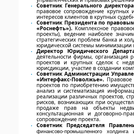
Советник Генерального директор
правовое сопровождение крупных и
интересов клиентов в крупных судебн
Советник Президента по правовым
«Роснефть»).
Комплексное правовое
проекты), ведение наиболее значи
стратегических проблем банка и хо
юридической системы минимизации 
Директор Юридического Депар
деятельности фирмы, организация р
проектов и крупных сделок с нед
юрисдикции, участие в создании ко
Советник Администрации Управле
«Интерфакс-Поволжье».
Правовое
проектов по приобретению имуществ
анализ и систематизация информац
реализации различных проектов, ст
рисков, возникающих при осуществл
продаже прав на объекты недви
консультационная и договорно-пр
сопровождение проекта.
Советник Председателя Правлен
финансово-промышленного холдинга 