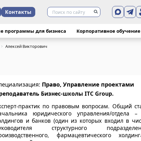
Контакты
е программы для бизнеса
Корпоративное обучение
Алексей Викторович
пециализация:
Право, Управление проектами
реподаватель Бизнес-школы ITC Group.
ксперт-практик по правовым вопросам. Общий ста
ачальника юридического управления/отдела – 
олдингов и банков (один из которых входил в чи
уководителя структурного подразделени
роизводственного, фармацевтического холд