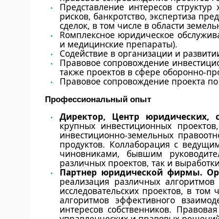
Представление интересов структур
рисков, банкротство, экспертиза пр
сделок, в том числе в области земе
Rомплексное юридическое обслужива
и медицинские препараты).
Cодействие в организации и развити
Правовое сопровождение инвестицион
также проектов в сфере оборонно-п
Правовое сопровождение проекта по
Профессиональный опыт
Директор, Центр юридических, 
крупных инвестиционных проектов,
инвестиционно-земельных правоотн
продуктов. Коллаборация с ведущи
чиновниками, бывшим руководител
различных проектов, так и выработк
Партнер юридической фирмы. О
реализация различных алгоритмов 
исследовательских проектов, в том
алгоритмов эффективного взаимод
интересов собственников. Правова
управленческих и правовых решени