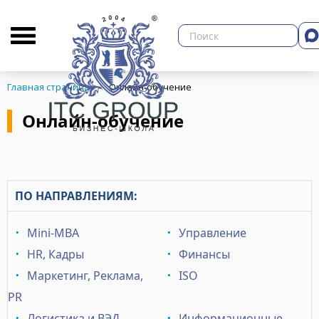
О бизнес-школе
Библиотека
Кон
Главная страница
Онлайн-обучение
Онлайн-обучение
ЗНЕСА
ПО НАПРАВЛЕНИЯМ:
Mini-MBA
Управление
HR, Кадры
Финансы
Маркетинг, Реклама,
ISO
PR
Логистика и ВЭД
Информационные