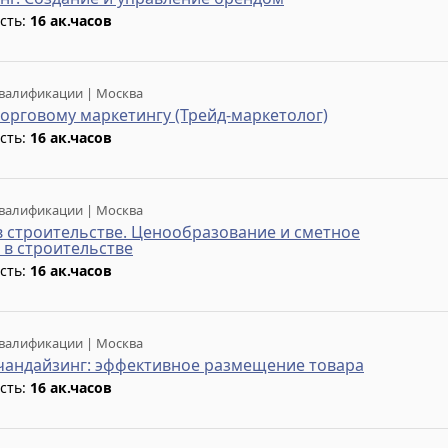
сть:
16 ак.часов
валификации | Москва
орговому маркетингу (Трейд-маркетолог)
сть:
16 ак.часов
валификации | Москва
в строительстве. Ценообразование и сметное
в строительстве
сть:
16 ак.часов
валификации | Москва
андайзинг: эффективное размещение товара
сть:
16 ак.часов