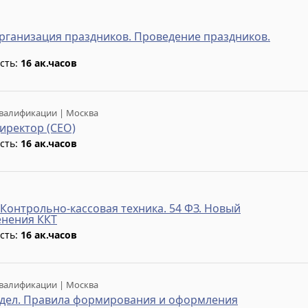
рганизация праздников. Проведение праздников.
сть:
16 ак.часов
валификации | Москва
иректор (CEO)
сть:
16 ак.часов
 Контрольно-кассовая техника. 54 ФЗ. Новый
енения ККТ
сть:
16 ак.часов
валификации | Москва
дел. Правила формирования и оформления