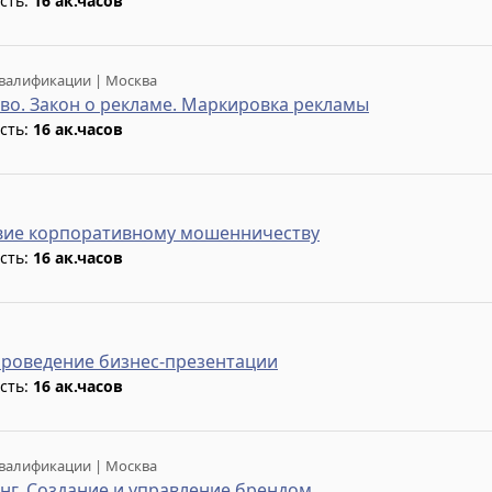
сть:
16 ак.часов
валификации | Москва
во. Закон о рекламе. Маркировка рекламы
сть:
16 ак.часов
вие корпоративному мошенничеству
сть:
16 ак.часов
проведение бизнес-презентации
сть:
16 ак.часов
валификации | Москва
нг. Создание и управление брендом