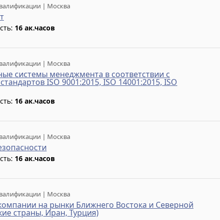
валификации | Москва
т
сть:
16 ак.часов
валификации | Москва
ые системы менеджмента в соответствии с
тандартов ISO 9001:2015, ISO 14001:2015, ISO
сть:
16 ак.часов
валификации | Москва
езопасности
сть:
16 ак.часов
валификации | Москва
омпании на рынки Ближнего Востока и Северной
ие страны, Иран, Турция)