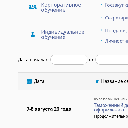
Корпоративное
Госзакупк
обучение
Секретари
Продажи,
Индивидуальное
обучение
Личностн
Дата начала
с:
по:
Дата
Название с
Курс повышения к
Таможенный де
7-8 августа 26 года
оформлению
Продолжительно