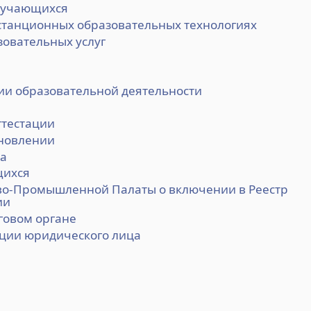
бучающихся
станционных образовательных технологиях
зовательных услуг
ии образовательной деятельности
ттестации
ановлении
ка
щихся
ово-Промышленной Палаты о включении в Реестр
ии
оговом органе
ации юридического лица