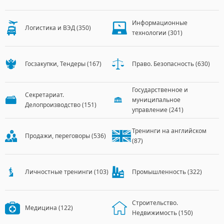
Информационные
Логистика и ВЭД
(350)
технологии
(301)
Госзакупки, Тендеры
(167)
Право. Безопасность
(630)
Государственное и
Секретариат.
муниципальное
Делопроизводство
(151)
управление
(241)
Тренинги на английском
Продажи, переговоры
(536)
(87)
Личностные тренинги
(103)
Промышленность
(322)
Строительство.
Медицина
(122)
Недвижимость
(150)