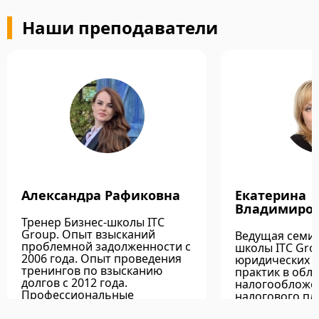
Наши преподаватели
Александра Рафиковна
Екатерина
Владимиро
Тренер Бизнес-школы ITC
Group. Опыт взысканий
Ведущая семин
проблемной задолженности с
школы ITC Gro
2006 года. Опыт проведения
юридических на
тренингов по взысканию
практик в обла
долгов с 2012 года.
налогообложе
Профессиональные
налогового пл
компетенции - Организация и
международны
проведение мероприятий,