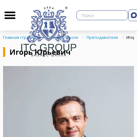
О бизнес-школе
Библиотека
Кон
Главная страница
О бизнес-школе
Преподаватели
Игор
Игорь Юрьевич
ЗНЕСА