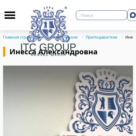
О бизнес-школе
Библиотека
Кон
Главная страница
О бизнес-школе
Преподаватели
Инес
Инесса Александровна
ЗНЕСА