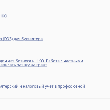
 НКО
 (ГОЗ) для бухгалтера
дии для бизнеса и НКО. Работа с частными
аписать заявку на грант
алтерский и налоговый учет в профсоюзной