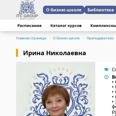
О бизнес-школе
Библиотека
Расписание
Каталог курсов
Комплексны
Главная страница
О бизнес-школе
Преподаватели
Ирина Николаевна
С
В
•
•
•
•
•
ф
р