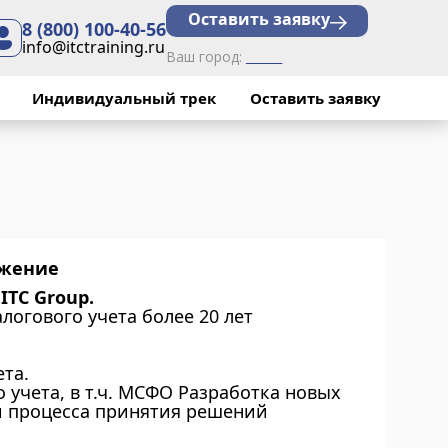
Оставить заявку
8 (800) 100-40-56
info@itctraining.ru
Ваш город:
______
Индивидуальный трек
Оставить заявку
ожение
TC Group.
логового учета более 20 лет
ета.
о учета, в т.ч. МСФО Разработка новых
и процесса принятия решений