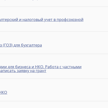
алтерский и налоговый учет в профсоюзной
 (ГОЗ) для бухгалтера
дии для бизнеса и НКО. Работа с частными
аписать заявку на грант
 НКО