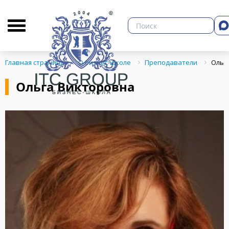
О бизнес-школе
Библиотека
Кон
Главная страница
О бизнес-школе
Преподаватели
Ольг
Ольга Викторовна
ЗНЕСА