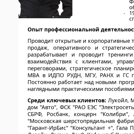
Ф
о
1
с
Опыт профессиональной деятельнос
Проводит открытые и корпоративные тр
продаж, оперативного и стратегичес
разрабатывает и проводит тренинг
взаимодействия с клиентами, упра
переговорами, стратегическое плани
МВА в ИДПО РУДН, МГУ, РАНХ и ГС пр
Постоянно работает над новыми прог
наглядными практическими пособиями.
Среди ключевых клиентов
:
Лукойл, М
дом "Авто", ФСК "РАО ЕЭС "Электросет
СБРФ, Росбанк, концерн "Колибри", 
"Московская шерстопрядильная фабрик
"Гарант-ИрБис" "Консультант +", Гала