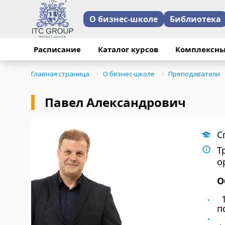
О бизнес-школе
Библиотека
Расписание
Каталог курсов
Комплексны
Главная страница
О бизнес-школе
Преподаватели
Павел Александрович
С
Т
о
О
1
п
1