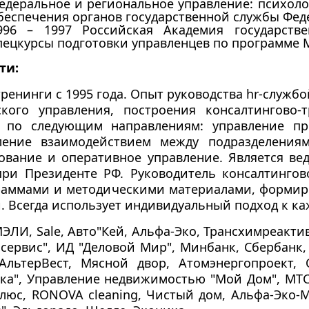
едеральное и региональное управление: психоло
беспечения органов государственной службы Фед
996 – 1997 Российская Академия государств
пецкурсы подготовки управленцев по программе 
ти:
енинги с 1995 года. Опыт руководства hr-службой
кого управления, построения консалтингово-т
и по следующим направлениям: управление пр
вление взаимодействием между подразделения
рование и оперативное управление. Является в
и Президенте РФ. Руководитель консалтингово
раммами и методическими материалами, формир
 Всегда использует индивидуальный подход к ка
ЭЛИ, Sale, Авто"Кей, Альфа-Эко, Трансхимреактив
ьсервис", ИД "Деловой Мир", Минбанк, Сбербанк,
АльтерВест, Мясной двор, Атомэнергопроект, 
а", Управление недвижимостью "Мой Дом", МТС 
 Плюс, RONOVA cleaning, Чистый дом, Альфа-Эко-