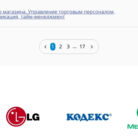
 магазина. Управление торговым персоналом,
никация, тайм-менеджмент
...
1
2
3
17