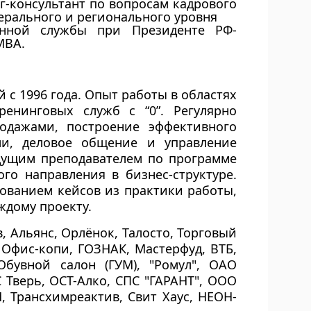
г-консультант по вопросам кадрового
ерального и регионального уровня
енной службы при Президенте РФ-
MBA.
 с 1996 года. Опыт работы в областях
ренинговых служб с “0”. Регулярно
одажами, построение эффективного
ми, деловое общение и управление
едущим преподавателем по программе
го направления в бизнес-структуре.
ованием кейсов из практики работы,
ждому проекту.
, Альянс, Орлёнок, Талосто, Торговый
 Офис-копи, ГОЗНАК, Мастерфуд, ВТБ,
Обувной салон (ГУМ), "Ромул", ОАО
Тверь, ОСТ-Алко, СПС "ГАРАНТ", ООО
М, Трансхимреактив, Свит Хаус, НЕОН-