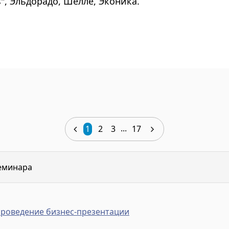
s", Эльдорадо, Шелле, Эконика.
...
1
2
3
17
еминара
проведение бизнес-презентации