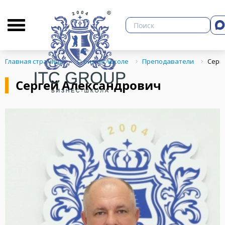
О бизнес-школе
Библиотека
Кон
Главная страница
О бизнес-школе
Преподаватели
Серг
Сергей Александрович
ЗНЕСА