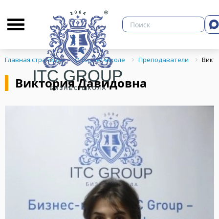
О бизнес-школе
Библиотека
Кон
Главная страница
О бизнес-школе
Преподаватели
Викт
Виктория Давидовна
ЗНЕСА