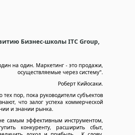
витию Бизнес-школы ITC Group,
один на один. Маркетинг - это продажи,
осуществляемые через систему".
Роберт Кийосаки.
о тех пор, пока руководители субъектов
знают, что залог успеха коммерческой
нии и зна­нии рынка.
 не самым эффективным инструментом,
упить конкуренту, расши­рить сбыт,
увеличить доход и прибыль. К слову,