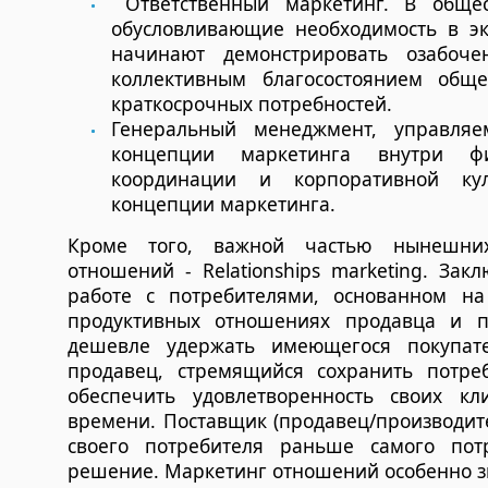
Ответственный маркетинг. В общес
обусловливающие необходимость в эк
начинают демонстрировать озабоче
коллективным благосостоянием обще
краткосрочных потребностей.
Генеральный менеджмент, управля
концепции маркетинга внутри ф
координации и корпоративной кул
концепции маркетинга.
Кроме того, важной частью нынешних
отношений - Relationships marketing. За
работе с потребителями, основанном на
продуктивных отношениях продавца и по
дешевле удержать имеющегося покупате
продавец, стремящийся сохранить потреб
обеспечить удовлетворенность своих к
времени. Поставщик (продавец/производи
своего потребителя раньше самого пот
решение. Маркетинг отношений особенно з