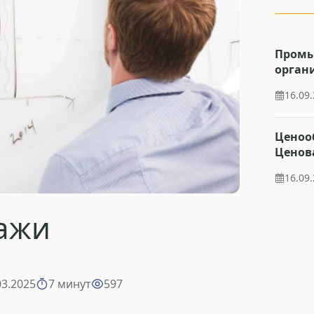
Промы
орган
16.09
Ценоо
Ценов
16.09
ажи
03.2025
7 минут
597