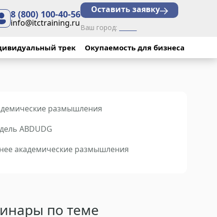
Оставить заявку
8 (800) 100-40-56
info@itctraining.ru
Ваш город:
______
дивидуальный трек
Окупаемость для бизнеса
адемические размышления
дель ABDUDG
нее академические размышления
инары по теме