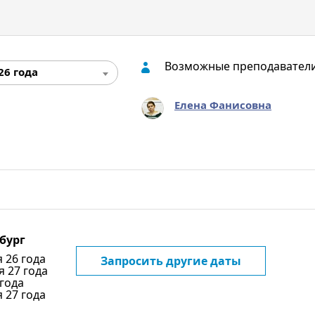
Возможные преподавател
26 года
Елена Фанисовна
бург
я 26 года
Запросить другие даты
я 27 года
 года
я 27 года