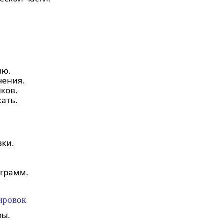
ию.
чения.
ков.
ать.
вки.
грамм.
тировок
ры.