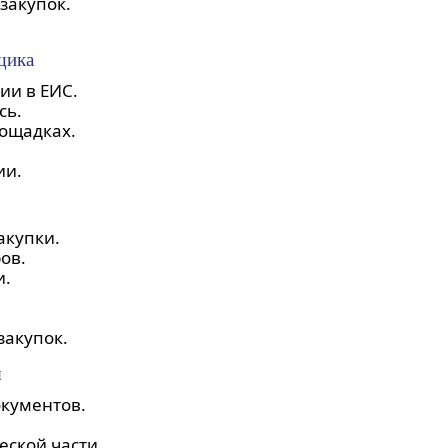
закупок.
щика
ии в ЕИС.
сь.
ощадках.
ии.
акупки.
ов.
и.
закупок.
я
окументов.
ской части.