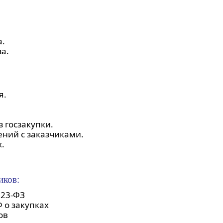
а.
а.
я.
 госзакупки.
ний с заказчиками.
.
иков:
223-ФЗ
 о закупках
ов