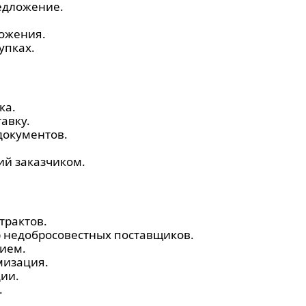
едложение.
ожения.
упках.
ка.
авку.
документов.
ий заказчиком.
трактов.
р недобросовестных поставщиков.
тием.
мизация.
ии.
.