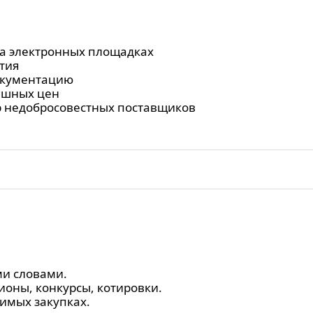
на электронных площадках
тия
окументацию
ышных цен
р недобросовестных поставщиков
ми словами.
ионы, конкурсы, котировки.
имых закупках.