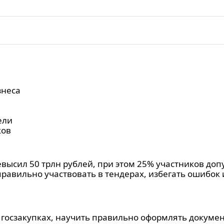
знеса
ели
ков
евысил 50 трлн рублей, при этом 25% участников до
правильно участвовать в тендерах, избегать ошибок
 госзакупках, научить правильно оформлять докуме