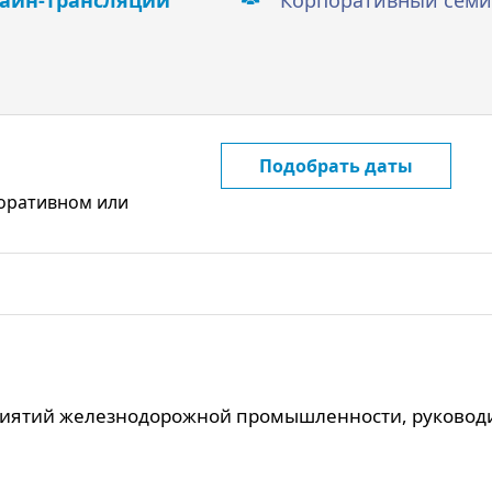
айн-трансляции
Корпоративный семи
Подобрать даты
поративном или
риятий железнодорожной промышленности, руководи