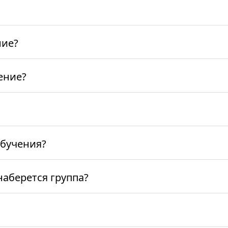
ние?
ение?
обучения?
наберется группа?