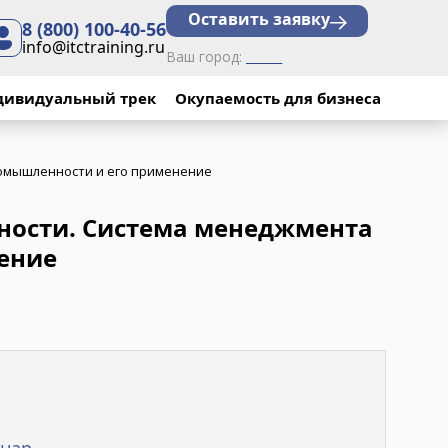
Оставить заявку
8 (800) 100-40-56
info@itctraining.ru
Ваш город:
______
дивидуальный трек
Окупаемость для бизнеса
омышленности и его применение
ности. Система менеджмента
ение