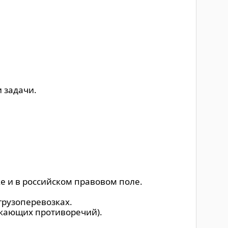
 задачи.
 и в российском правовом поле.
грузоперевозках.
икающих противоречий).