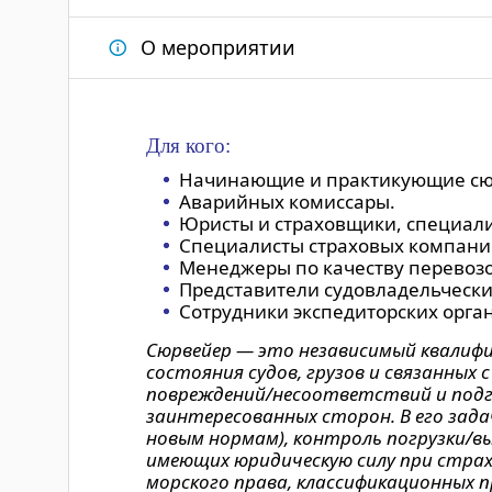
О мероприятии
Для кого:
Начинающие и практикующие сю
Аварийных комиссары.
Юристы и страховщики, специали
Специалисты страховых компани
Менеджеры по качеству перевозо
Представители судовладельческ
Сотрудники экспедиторских орга
Сюрвейер — это независимый квалиф
состояния судов, грузов и связанны
повреждений/несоответствий и подго
заинтересованных сторон. В его зад
новым нормам), контроль погрузки/вы
имеющих юридическую силу при страх
морского права, классификационных 