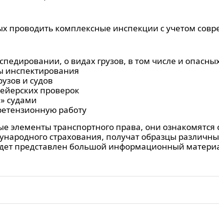
х проводить комплексные инспекции с учетом совр
спедировании, о видах грузов, в том числе и опасных
ы инспектирования
узов и судов
ейерских проверок
» судами
ретензионную работу
е элементы транспортного права, они ознакомятся 
народного страхования, получат образцы различны
будет представлен большой информационный матери