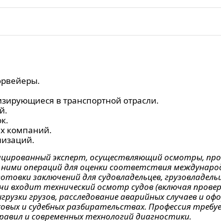
рвейеры.
зирующиеся в транспортной отрасли.
й.
к.
их компаний.
низаций.
ицированный эксперт, осуществляющий осмотры, про
х с ними операций для оценки соответствия междуна
товки заключений для судовладельцев, грузовладельц
ачи входит технический осмотр судов (включая прове
грузки грузов, расследование аварийных случаев и о
овых и судебных разбирательствах. Профессия требу
правил и современных технологий диагностики
.