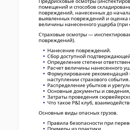
Предрисковые осмотры (инспектирова
помещений и способов складировани
повреждений, нанесенных до начала 
выявленных повреждений и оценка и
величины нанесенного ущерба (при 
Страховые осмотры — инспектирован
повреждений).
Нанесение повреждений.
Сбор доступной подтверждающей 
Определение степени ответствен
Расчет величины нанесенного ущ
Формулирование рекомендаций о
наступлении страхового события.
Распределение убытков и урегул
Основные документы и сведения,
Затраты проведения сюрвейерск
Что такое P&I клуб, взаимодейств
Основные виды опасных грузов.
Правила безопасности при перево
Примеры из практики.