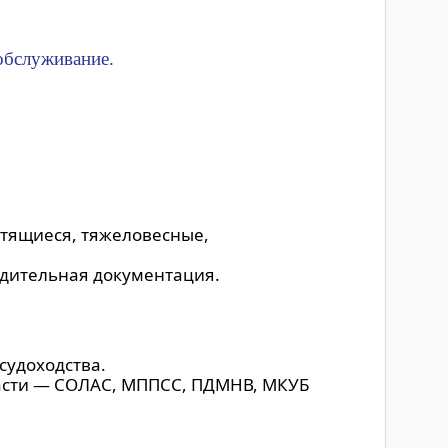
обслуживание.
ртящиеся, тяжеловесные,
одительная документация.
судоходства.
асти — СОЛАС, МППСС, ПДМНВ, МКУБ