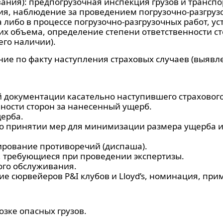
ния): предпогрузочная инспекция грузов и транспо
я, наблюдение за проведением погрузочно-разгруз
либо в процессе погрузочно-разгрузочных работ, у
х объема, определение степени ответственности ст
его наличии).
ие по факту наступления страховых случаев (выявл
документации касательно наступившего страхового
ности сторон за нанесенный ущерб.
ерба.
 принятии мер для минимизации размера ущерба и
ирование противоречий (диспаша).
 требующиеся при проведении экспертизы.
ого обслуживания.
ие сюрвейеров P&I клубов и Lloyd’s, номинация, при
зке опасных грузов.