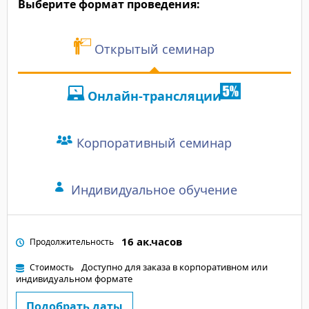
Выберите формат проведения:
• "Интерес к проблема
пришли на обучение. 
получили именные с
администратора отлич
Открытый семинар
ITC Group о прошед
Онлайн-трансляции
Отзывы участников:
"Преподаватель дост
Корпоративный семинар
объяснил. Четко пост
слушать, доходчиво. В
другому осмыслил тип
Индивидуальное обучение
"Преподаватель хорош
"Спасибо преподавате
понравилось".
16 ак.часов
Продолжительность
"Преподаватель - про
Доступно для заказа в корпоративном или
Стоимость
Стал лучше понимать 
индивидуальном формате
"Полезное обучение".
Подобрать даты
"Отличное обучение! 