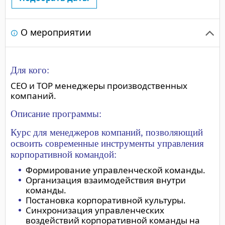
"Спокойный интересн
Удалось вспомнить и 
О мероприятии
моменты командообра
"Преподаватель дал в
все понравилось. Бол
людьми, повысил свои
Для кого:
"Тренер хорошо расск
СЕО и ТОР менеджеры производственных
примеры из личного о
компаний.
Описание программы:
Все участники высо
Курс для менеджеров компаний, позволяющий
освоить современные инструменты управления
корпоративной командой:
подготовку и профес
Формирование управленческой команды.
Организация взаимодействия внутри
команды.
Постановка корпоративной культуры.
Синхронизация управленческих
воздействий корпоративной команды на