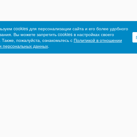
ьзуем cookies для персонализации сайта и его более удобного
ания. Вы можете запретить cookies в настройках своего
. Также, пожалуйста, ознакомьтесь с
Политикой в отношении
и персональных данных
.
Семинары и курсы
О Биз
РАСПИСАНИЕ
ПРЕПОД
ОНЛАЙН-ТРАНСЛЯЦИИ
НОВОСТ
КОРПОРАТИВНОЕ ОБУЧЕНИЕ
ФОТО И
льская
ДЕТСКАЯ ШКОЛА
ЛИЦЕНЗ
8
БЛАГОД
вский
ПИСЬМА