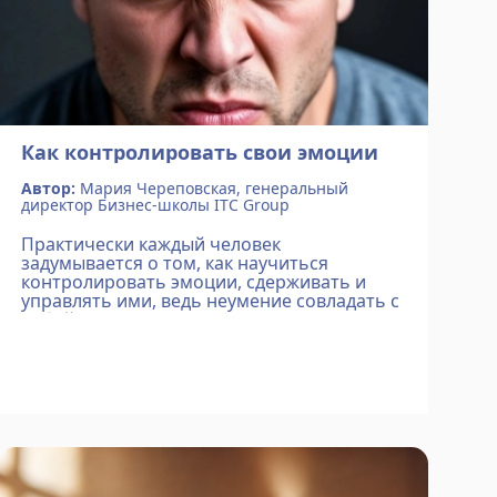
Как контролировать свои эмоции
Автор:
Мария Череповская, генеральный
директор Бизнес-школы ITC Group
Практически каждый человек
задумывается о том, как научиться
контролировать эмоции, сдерживать и
управлять ими, ведь неумение совладать с
собой портит нам жизнь. Психологи до сих
пор спорят о том, как построено
взаимодействие разума и тела во время...
Подробнее