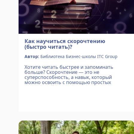
Как научиться скорочтению
(быстро читать)?
Автор:
Библиотека Бизнес-школы ITC Group
Хотите читать быстрее и запоминать
больше? Скорочтение — это не
суперспособность, а навык, который
можно освоить с помощью простых
упражнений. В статье вы узнаете: -Как
увеличить скорость чтения в 2–10 раз,
пропуская «воду» и фокусируясь на глав...
Подробнее