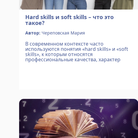
Hard skills и soft skills – что это
такое?
Автор:
Череповская Мария
В современном контексте часто
используются понятия «hard skills» и «soft
skills», к которым относятся
профессиональные качества, характер
работника. Эти навыки определяют разные
аспекты способностей специалиста.
Неумение их сбалансировать может быт...
Подробнее