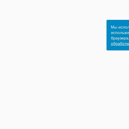
Мы испол
использов
браузера
обработк
Бизнес-школа
ITC Group
г. Москва, м. Красносельская, Верхняя Красносе
улица, 2/1с1, БЦ "Информтехника". 4 этаж, оф. 40
г. Санкт-Петербург, м. Площадь Восстания, Лиго