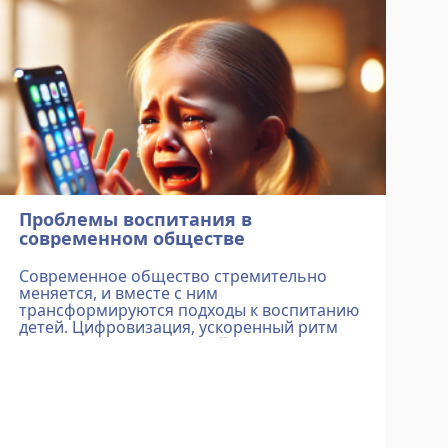
Проблемы воспитания в
современном обществе
Современное общество стремительно
меняется, и вместе с ним
трансформируются подходы к воспитанию
детей. Цифровизация, ускоренный ритм
жизни, изменённые семейные роли – всё
это влияет на формирование личности
ребёнка. Сегодня родители сталкиваются
с...