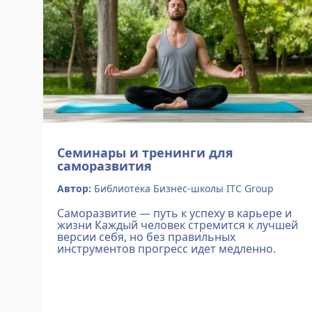
Семинары и тренинги для
саморазвития
Автор:
Библиотека Бизнес-школы ITC Group
Саморазвитие — путь к успеху в карьере и
жизни Каждый человек стремится к лучшей
версии себя, но без правильных
инструментов прогресс идет медленно.
Тренинги личностного роста от Бизнес-
школы ITC Group помогают: ✔ Прокачать
soft skills (л...