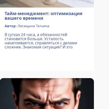
Тайм-менеджмент: оптимизация
вашего времени
Автор:
Лисицына Татьяна
В сутках 24 часа, а обязанностей
становится больше. Усталость
накапливается, справляться с делами
сложнее. Знакомая ситуация? И это
неудивительно: чем больше мы работаем,
тем острее чувствуем нехватку времени.
Проблема в том, что мы не умеем выполн...
Подробнее