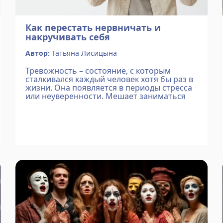
Как перестать нервничать и
накручивать себя
Автор:
Татьяна Лисицына
Тревожность – состояние, с которым
сталкивался каждый человек хотя бы раз в
жизни. Она появляется в периоды стресса
или неуверенности. Мешает заниматься
повседневными делами. Лишает
возможности наслаждаться жизнью. В
такие моменты люди становятся р...
Подробнее