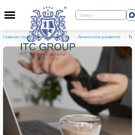
О бизнес-школе
Библиотека
Кон
Главная страница
Библиотека
Личностное развитие
Та
ЗНЕСА