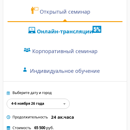
"Отличное обучение!
информации, которая 
прекрасные, грамотны
Отзыв участника:
Открытый семинар
практическими знания
"Преподаватель всё поня
специалисты высокого 
полочкам: просто и чётк
отметить внимательн
Онлайн-трансляции
даёт развёрнутый ответ
организаторов и быс
пролетали быстро".
менеджеров. В итоге 
превзошло все ожидан
Корпоративный семинар
Индивидуальное обучение
Выберите дату и город
4-6 ноября 26 года
24 ак.часа
Продолжительность
65 500
руб.
Стоимость