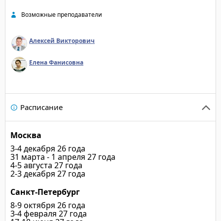
слушателями";
Возможные преподаватели
"Преподаватель прекр
дело. Очень довольны
Алексей Викторович
рекомендую";
"Данная программа п
Елена Фанисовна
во многих аспектах н
Замечательный препо
и по полочкам разлож
все интересующие воп
Расписание
своего жизненного оп
материал. Выражаю с
и надеюсь на дальней
Москва
3-4 декабря 26 года
31 марта - 1 апреля 27 года
4-5 августа 27 года
2-3 декабря 27 года
Санкт-Петербург
8-9 октября 26 года
3-4 февраля 27 года