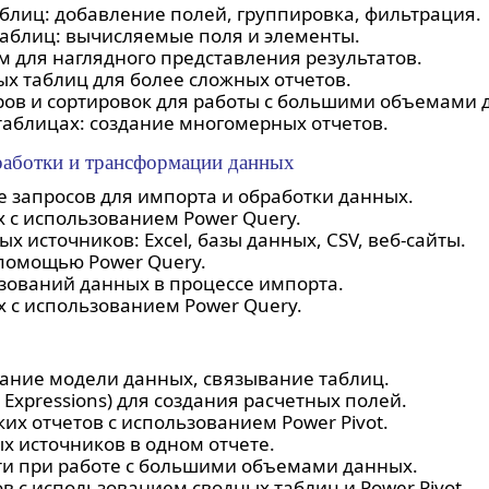
блиц: добавление полей, группировка, фильтрация.
аблиц: вычисляемые поля и элементы.
 для наглядного представления результатов.
ых таблиц для более сложных отчетов.
ов и сортировок для работы с большими объемами 
аблицах: создание многомерных отчетов.
работки и трансформации данных
е запросов для импорта и обработки данных.
 с использованием Power Query.
 источников: Excel, базы данных, CSV, веб-сайты.
помощью Power Query.
зований данных в процессе импорта.
 с использованием Power Query.
здание модели данных, связывание таблиц.
 Expressions) для создания расчетных полей.
х отчетов с использованием Power Pivot.
 источников в одном отчете.
и при работе с большими объемами данных.
 с использованием сводных таблиц и Power Pivot.