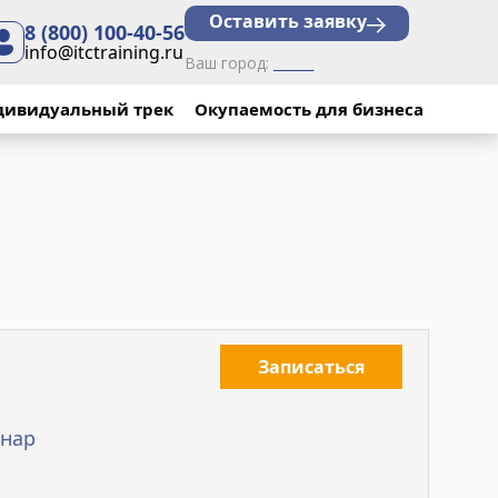
Оставить заявку
8 (800) 100-40-56
info@itctraining.ru
Ваш город:
______
el"
с"
обучение 2 групп
×
×
дивидуальный трек
Окупаемость для бизнеса
×
ики Ямало-
 оценили уровень
ециализирующаяся на
 всё применить в
ания «Трансойл»
Записаться
тировки
нар