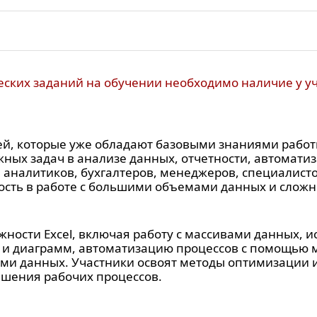
авленной информации, разъяснения на поставленные 
венных задач";
ятия. Узнал много нового и полезного для своей должн
ериала. Новый взгляд на привычные опции и файлы";
о полезной информации, которая пригодится мне в даль
ских заданий на обучении необходимо наличие у уч
очень полезен, так как работаю в Excel постоянно. Узна
спресс-ознакомление с самыми распространенными инс
, которые уже обладают базовыми знаниями работы с 
ных задач в анализе данных, отчетности, автомати
 аналитиков, бухгалтеров, менеджеров, специалистов
ость в работе с большими объемами данных и сложн
жности Excel, включая работу с массивами данных,
 и диаграмм, автоматизацию процессов с помощью ма
ми данных. Участники освоят методы оптимизации 
шения рабочих процессов.