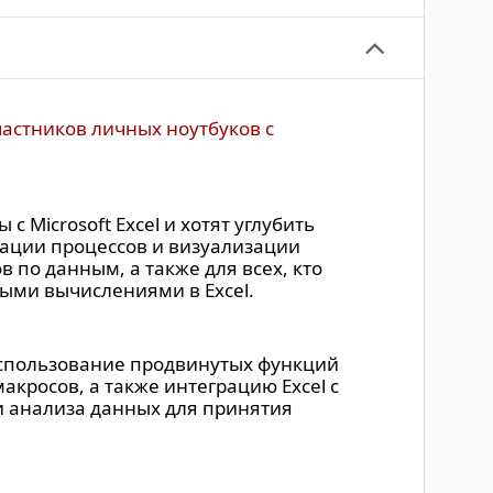
вопросы, помощь
ости";
нейшей работе";
астников личных ноутбуков с
ла для себя
трументами".
Microsoft Excel и хотят углубить
зации процессов и визуализации
 по данным, а также для всех, кто
ыми вычислениями в Excel.
 использование продвинутых функций
кросов, а также интеграцию Excel с
и анализа данных для принятия