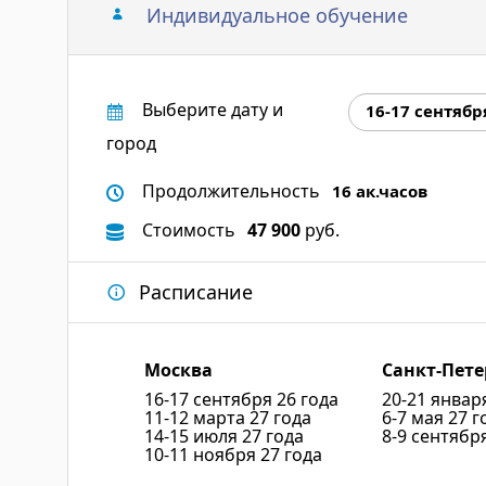
нефтеналивных грузо
Индивидуальное обучение
крупнейших компани
Выберите дату и
16-17 сентябр
Отзывы:
город
"Я убедился, что Exce
перед остальными и п
Продолжительность
16 ак.часов
"Огромная благодарно
Стоимость
47 900
руб.
"Доступный язык объяс
"Изложение материала
Расписание
преподавателя на воп
"Мне понравился курс.
"Очень интересные ку
Москва
Санкт-Пете
дальнейшем помогут в
16-17 сентября 26 года
20-21 январ
"Информация преподн
11-12 марта 27 года
6-7 мая 27 г
примерами";
14-15 июля 27 года
8-9 сентябр
10-11 ноября 27 года
"Полезный семинар, п