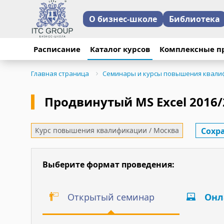
О бизнес-школе
Библиотека
12 февраля 21 года 
1 ноября 18г. прошло
В сентябре - октябр
Расписание
Каталог курсов
Комплексные п
участников по теме 
Главная страница
Семинары и курсы повышения квали
Обучение прошло по
Обучение прошло по 
Обучение проходило 
Продвинутый MS Excel 2016/2
Отзыв:
Ненецкого автономног
проведения обучения
Сохр
Курс повышения квалификации / Москва
"Спасибо, было очен
Отзыв:
"Спасибо огромное! О
железнодорожных пер
Выберите формат проведения:
работе!"
прошел впечатляющий
Открытый семинар
Онл