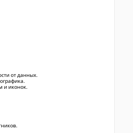
сти от данных.
ографика.
 и иконок.
тников.