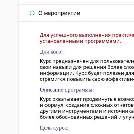
"Доступность предост
в решении производст
О мероприятии
"Очень интересные зан
"Отличная подача мат
"Лично я узнала мног
Для успешного выполнения практиче
"Мне данный курс был 
установленными программами.
много нового";
Для кого:
"Динамичный курс. Эк
Курс предназначен для пользователей
свои навыки для решения более слож
информации. Курс будет полезен для
стремится повысить свою эффективн
Описание программы:
Курс охватывает продвинутые возмо
и формул, создание сложных отчетов
другими инструментами и источника
более обоснованных решений и улуч
Цель курса: