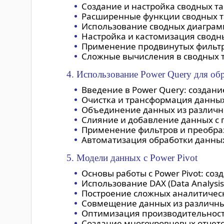
Создание и настройка сводных та
Расширенные функции сводных т
Использование сводных диаграмм
Настройка и кастомизация сводн
Применение продвинутых фильтр
Сложные вычисления в сводных т
4. Использование Power Query для об
Введение в Power Query: создани
Очистка и трансформация данных
Объединение данных из различных
Слияние и добавление данных с 
Применение фильтров и преобра
Автоматизация обработки данных
5. Модели данных с Power Pivot
Основы работы с Power Pivot: со
Использование DAX (Data Analysis
Построение сложных аналитически
Совмещение данных из различных
Оптимизация производительност
Создание многоуровневых отчетов