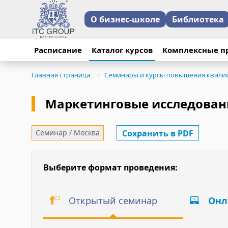
О бизнес-школе
Библиотека
24-25 апреля 2024 г
17-18 сентября 2022
Расписание
Каталог курсов
Комплексные п
Маркетинговая инфо
Маркетинговая инфо
Главная страница
Семинары и курсы повышения квали
В тренинге приняли 
Обучение прошло по
Маркетинговые исследован
Отзыв участников:
Сохранить в PDF
Семинар / Москва
"Получила много поле
примеров. Очень подр
Преподаватель - грам
Выберите формат проведения:
"Обратилась в ITC, о
преподаватель дал б
Открытый семинар
Онл