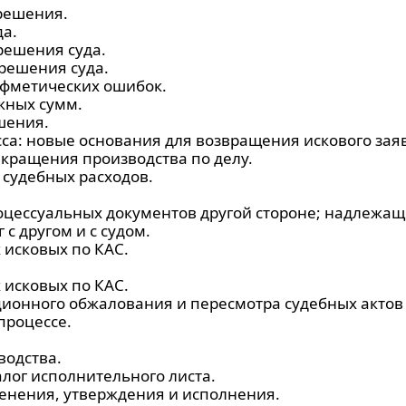
решения.
а.
решения суда.
решения суда.
ифметических ошибок.
жных сумм.
шения.
са: новые основания для возвращения искового заяв
екращения производства по делу.
судебных расходов.
цессуальных документов другой стороне; надлежащ
с другом и с судом.
исковых по КАС.
исковых по КАС.
ионного обжалования и пересмотра судебных актов
процессе.
водства.
лог исполнительного листа.
енения, утверждения и исполнения.