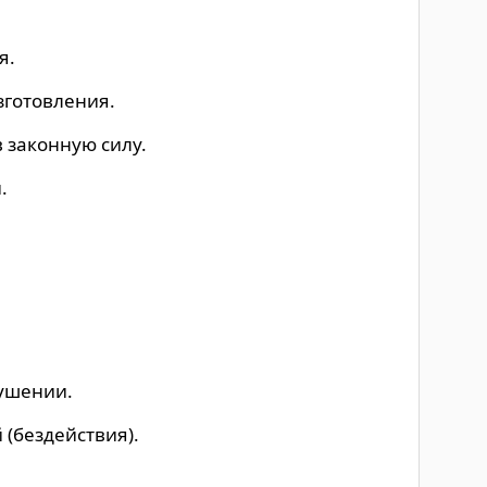
я.
зготовления.
 законную силу.
.
ушении.
(бездействия).