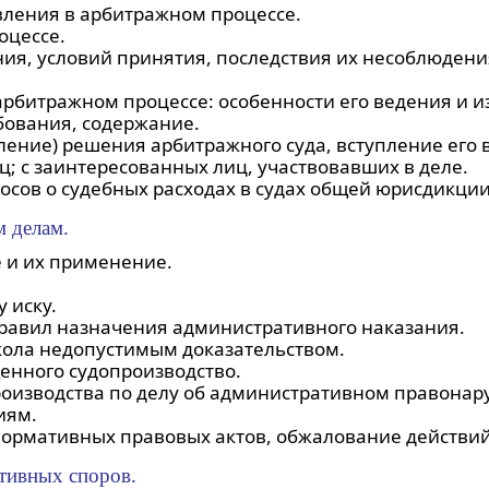
явления в арбитражном процессе.
оцессе.
я, условий принятия, последствия их несоблюдени
арбитражном процессе: особенности его ведения и и
бования, содержание.
ление) решения арбитражного суда, вступление его в
иц; c заинтересованных лиц, участвовавших в деле.
сов о судебных расходах в судах общей юрисдикции
 делам.
е и их применение.
 иску.
равил назначения административного наказания.
кола недопустимым доказательством.
енного судопроизводство.
оизводства по делу об административном правонар
иям.
рмативных правовых актов, обжалование действий 
тивных споров.