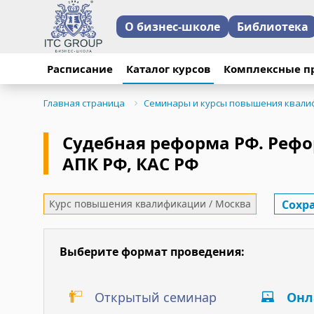
О бизнес-школе
Библиотека
16 декабря 2022 год
30 ноября-1 декабря
13 октября 2022 год
Расписание
Каталог курсов
Комплексные п
Реформа процессуаль
Реформа процессуаль
процессуального зак
Главная страница
Семинары и курсы повышения квали
Обучение прошло по
Обучение прошло по
Обучение прошло по 
Судебная реформа РФ. Рефо
АПК РФ, КАС РФ
Отзыв:
П.И.Пландина".
"Отличный преподава
информацию"
Сохр
Курс повышения квалификации / Москва
Выберите формат проведения:
Открытый семинар
Онл