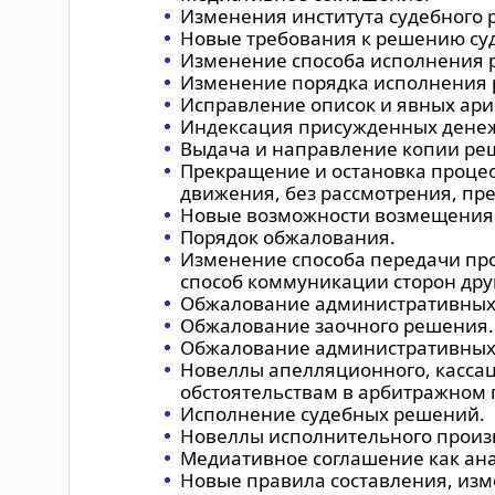
Изменения института судебного 
Новые требования к решению суд
Изменение способа исполнения 
Изменение порядка исполнения 
Исправление описок и явных ар
Индексация присужденных дене
Выдача и направление копии ре
Прекращение и остановка процес
движения, без рассмотрения, пр
Новые возможности возмещения 
Порядок обжалования.
Изменение способа передачи про
способ коммуникации сторон друг 
Обжалование административных 
Обжалование заочного решения.
Обжалование административных 
Новеллы апелляционного, кассац
обстоятельствам в арбитражном 
Исполнение судебных решений.
Новеллы исполнительного произ
Медиативное соглашение как ана
Новые правила составления, изм