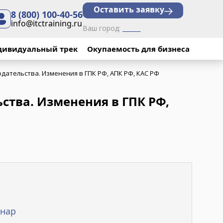
Оставить заявку
8 (800) 100-40-56
info@itctraining.ru
Ваш город:
______
реформа РФ.
 реформа РФ.
рма
дивидуальный трек
Окупаемость для бизнеса
×
×
×
АПК РФ, КАС РФ"
АПК РФ, КАС РФ"
АС РФ"
дательства. Изменения в ГПК РФ, АПК РФ, КАС РФ
имени
ства. Изменения в ГПК РФ,
ченную
нар