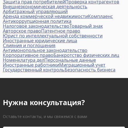
Защита прав потребителей
Проверка контрагентов
Внешнеэкономическая деятельность
Арбитражный управляющий
Аренда коммерческой недвижимости
Комплаенс
Антикоррупционная политика
Налоговое законодательство
Товарный знак
Авторское право
Патентное право
Юрист по интеллектуальной собственности
Иностранные юридические лица
Слияния и поглощения
Антимонопольное законодательство
Корпоративное право
Банкротство физических лиц
Номенклатура дел
Персональные данные
Иностранные работники
Миграционный учет
Государственный контроль
Безопасность бизнеса
Нужна консультация?
Оставьте контакты, и мы свяжемся с вами