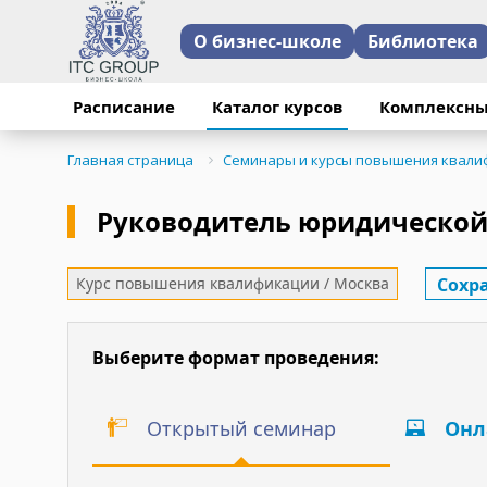
О бизнес-школе
Библиотека
12-13 сентября 2025
Расписание
Каталог курсов
Комплексны
службы"
Главная страница
Семинары и курсы повышения квали
В семинаре принимал
Руководитель юридической
работает в сфере вс
Сохр
Курс повышения квалификации / Москва
Отзыв участника:
Выберите формат проведения:
"Обучение прошло отл
Открытый семинар
Онл