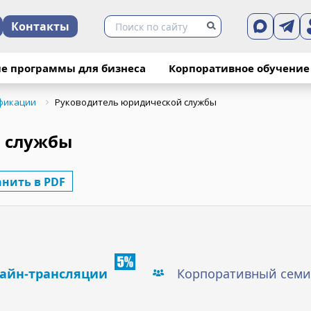
Контакты
 года прошёл семинар на тему "Руководитель 
е программы для бизнеса
Корпоративное обучение
фикации
Руководитель юридической службы
 участие представитель компании АО "Уголь-Транс" (г
 службы
помогательных услуг, связанных с железнодорожным тра
анить в PDF
ично, всё понравилось".
айн-трансляции
Корпоративный семи