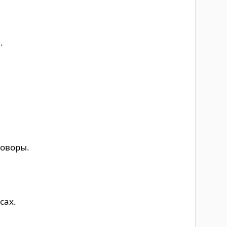
.
говоры.
сах.