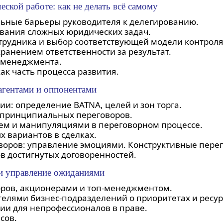
еской работе: как не делать всё самому
ьные барьеры руководителя к делегированию.
вания сложных юридических задач.
трудника и выбор соответствующей модели контроля
ранением ответственности за результат.
оменеджмента.
ак часть процесса развития.
рагентами и оппонентами
ии: определение BATNA, целей и зон торга.
 принципиальных переговоров.
ем и манипуляциями в переговорном процессе.
х вариантов в сделках.
воров: управление эмоциями. Конструктивные пере
в достигнутых договоренностей.
и управление ожиданиями
оров, акционерами и топ-менеджментом.
телями бизнес-подразделений о приоритетах и ресур
ии для непрофессионалов в праве.
сов.