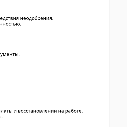
ледствия неодобрения.
енностью.
кументы.
платы и восстановлении на работе.
а.