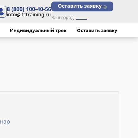
Оставить заявку
8 (800) 100-40-56
info@itctraining.ru
Ваш город:
______
юридической
Индивидуальный трек
Оставить заявку
×
. Мытищи, компания
нспортом).
нар