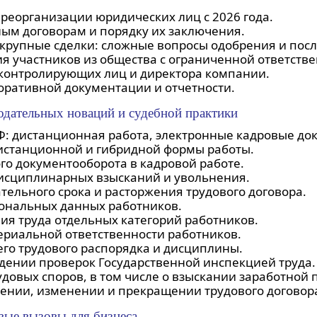
реорганизации юридических лиц с 2026 года.
ым договорам и порядку их заключения.
 крупные сделки: сложные вопросы одобрения и пос
я участников из общества с ограниченной ответств
 контролирующих лиц и директора компании.
оративной документации и отчетности.
одательных новаций и судебной практики
Ф: дистанционная работа, электронные кадровые до
истанционной и гибридной формы работы.
го документооборота в кадровой работе.
сциплинарных взысканий и увольнения.
ельного срока и расторжения трудового договора.
сональных данных работников.
ия труда отдельных категорий работников.
ериальной ответственности работников.
го трудового распорядка и дисциплины.
ении проверок Государственной инспекцией труда.
довых споров, в том числе о взыскании заработной 
ении, изменении и прекращении трудового договор
вые вызовы для бизнеса