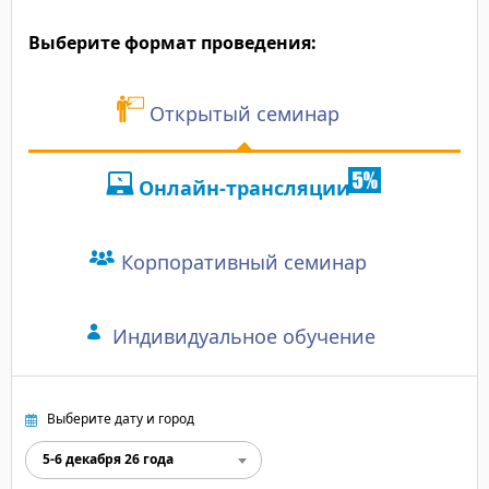
"Индивидуальный подх
Выберите формат проведения:
без воды. Понял, как п
клиентам".
"Нешаблонное обучени
Открытый семинар
бизнеса, разбор живы
структурировать даль
выявить основные нап
Онлайн-трансляции
Корпоративный семинар
Индивидуальное обучение
Выберите дату и город
5-6 декабря 26 года