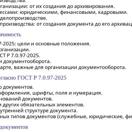
изводства.
ганизации: от их создания до архивирования.
цессами: юридическими, финансовыми, кадровыми.
делопроизводстве.
роизводства: от создания документа до его архивац
начимость
97-2025: цели и основные положения.
рганизации.
 Р 7.0.97-2025.
и документооборота.
арте, важные для организации документооборота.
огласно ГОСТ Р 7.0.97-2025
 документов.
оформления, шрифты, поля и нумерация.
нований документов.
и других обязательных элементов.
утренней структуре документа.
ых типов документов (служебные, юридические, фи
 документов