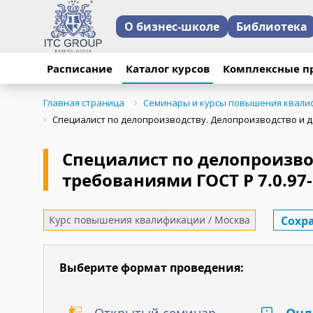
О бизнес-школе
Библиотека
11 ноября 2025 года
18 февраля 2025 год
13 июня 2024 года п
Расписание
Каталог курсов
Комплексные п
Делопроизводство и 
Делопроизводство и 
2016"
Главная страница
Семинары и курсы повышения квали
В семинаре принял уч
Специалист по делопроизводству. Делопроизводство и до
В обучении принимал
Отзыв участника:
В семинаре принимал
Специалист по делопроизво
"Очень понравился пр
требованиями ГОСТ Р 7.0.97
комплексных решени
применять в работе."
обогатительный ком
Сохр
Курс повышения квалификации / Москва
для промышленных пр
Отзыв участника:
"Высокий уровень про
Отзыв участника:
сотрудников школы".
Выберите формат проведения:
" Прекрасный препод
навыками,просто прия
внедрению архива и д