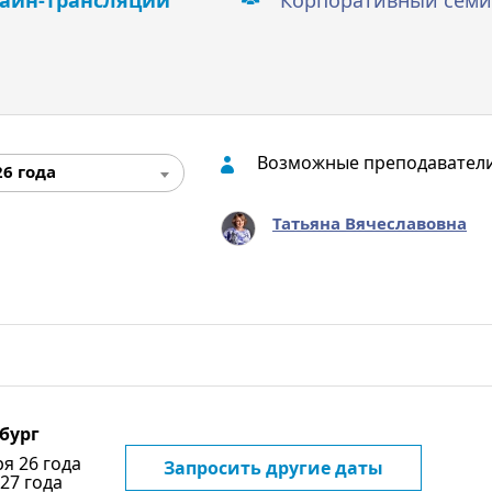
айн-трансляции
Корпоративный семи
Возможные преподавател
26 года
Татьяна Вячеславовна
бург
ря 26 года
Запросить другие даты
 27 года