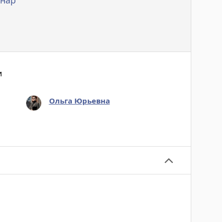
нар
и
Ольга Юрьевна