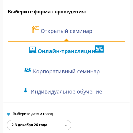
занятиями, много пол
Углубил знания о пост
Отзыв участника:
было на высшем уров
Выберите формат проведения:
"Преподаватель с хор
Много новой информа
изучить глубже".
Открытый семинар
Онлайн-трансляции
Корпоративный семинар
Индивидуальное обучение
Выберите дату и город
2-3 декабря 26 года