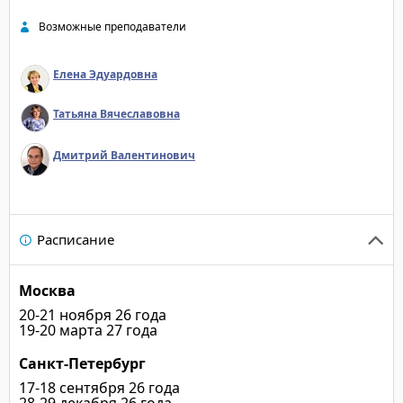
информацию в полном
Возможные преподаватели
новые навыки работы 
"Информативно. Пода
Елена Эдуардовна
Проработаны ошибки 
"Очень интересно слу
Татьяна Вячеславовна
подробно и понятно о
примеры из жизни. Ра
Дмитрий Валентинович
понятиях и положения
"Чётко. Понятно. Поле
нового";
"Тренер отзывчивая и
Расписание
Подчеркнул для себя
информацию";
Москва
"Доступная подача и
много примеров, расс
20-21 ноября 26 года
19-20 марта 27 года
"подводных камнях". 
информация о составл
Санкт-Петербург
"Тренер соответствуе
17-18 сентября 26 года
много нового, закреп
28-29 декабря 26 года