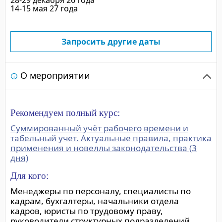
14-15 мая 27 года
"Чётко, интересно, бе
"Все понравилось. Гр
преподнесен большой
Запросить другие даты
информации. Спасибо!
"Преподаватель - про
Все разобрали и решил
О мероприятии
отличный.";
"Проходить обучение 
Очень порадовали ин
Рекомендуем полный курс:
чуткость преподавател
мотивацию продолжат
Суммированный учёт рабочего времени и
табельный учет. Актуальные правила, практика
направлении".
применения и новеллы законодательства (3
дня)
Все участники высо
Для кого:
Менеджеры по персоналу, специалисты по
подготовку и профес
кадрам, бухгалтеры, начальники отдела
кадров, юристы по трудовому праву,
руководители структурных подразделений,