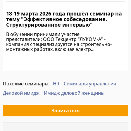
18-19 марта 2026 года прошёл семинар на
Подробнее
тему "Эффективное собеседование.
Структурированное интервью"
В обучении принимали участие
представители: ООО Техцентр "ЛУКОМ-А" -
компания специализируется на строительно-
монтажных работах, включая электр...
Подробнее
HR
Семинары управления
Похожие семинары:
Деловой имидж
Имидж деловой женщины
Записаться