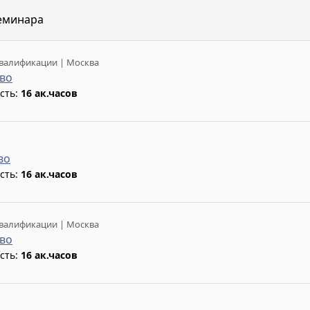
еминара
валификации | Москва
во
сть:
16 ак.часов
во
сть:
16 ак.часов
валификации | Москва
во
сть:
16 ак.часов