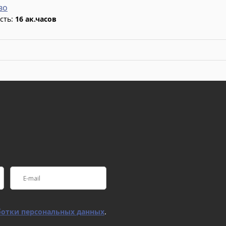
во
сть:
16 ак.часов
отки персональных данных
.