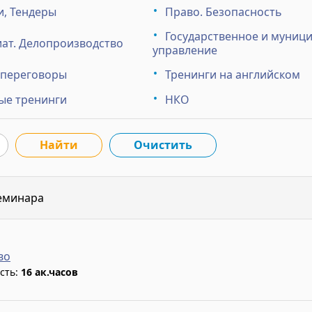
и, Тендеры
Право. Безопасность
Государственное и муниц
ат. Делопроизводство
управление
 переговоры
Тренинги на английском
ые тренинги
НКО
еминара
во
сть:
16 ак.часов