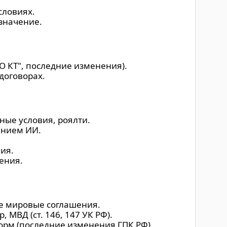
словиях.
значение.
 КТ", последние изменения).
договорах.
ые условия, роялти.
анием ИИ.
ия.
ения.
ые мировые соглашения.
ВД (ст. 146, 147 УК РФ).
орм (последние изменения ГПК РФ).