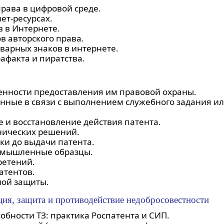
рава в цифровой среде.
ет-ресурсах.
 в Интернете.
в авторского права.
варных знаков в интернете.
афакта и пиратства.
енности предоставления им правовой охраны.
анные в связи с выполнением служебного задания и
 и восстановление действия патента.
нических решений.
ки до выдачи патента.
омышленные образцы.
ретений.
атентов.
ой защиты.
ция, защита и противодействие недобросовестности
бности ТЗ: практика Роспатента и СИП.