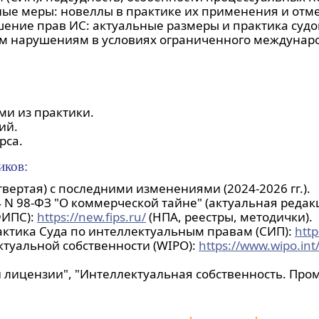
ые меры: новеллы в практике их применения и отм
ение прав ИС: актуальные размеры и практика судо
м нарушениям в условиях ограниченного междунаро
ми из практики.
ий.
рса.
иков:
вертая) с последними изменениями (2024-2026 гг.).
 N 98-ФЗ "О коммерческой тайне" (актуальная редак
ФИПС):
https://new.fips.ru/
(НПА, реестры, методички).
актика Суда по интеллектуальным правам (СИП):
http
туальной собственности (WIPO):
https://www.wipo.int
 лицензии", "Интеллектуальная собственность. Пром