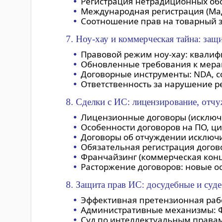
Регистрация нетрадиционных обоз
Международная регистрация (Мад
Соотношение прав на товарный 
7. Ноу-хау и коммерческая тайна: защ
Правовой режим ноу-хау: квалиф
Обновленные требования к мерам
Договорные инструменты: NDA, с
Ответственность за нарушение р
8. Сделки с ИС: лицензирование, отч
Лицензионные договоры (исключи
Особенности договоров на ПО, ц
Договоры об отчуждении исключи
Обязательная регистрация догово
Франчайзинг (коммерческая конц
Расторжение договоров: новые о
8. Защита прав ИС: досудебные и су
Эффективная претензионная рабо
Административные механизмы: ФА
Суд по интеллектуальным правам