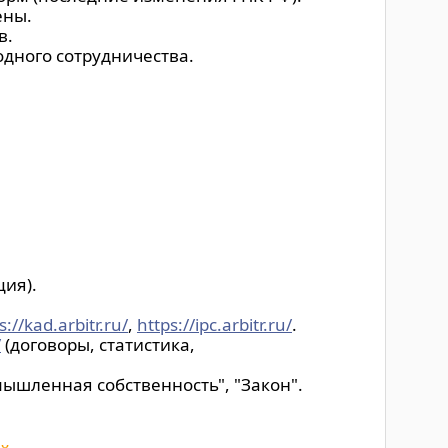
ены.
в.
дного сотрудничества.
ция).
s://kad.arbitr.ru/
,
https://ipc.arbitr.ru/
.
/
(договоры, статистика,
ышленная собственность", "Закон".