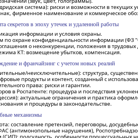
начений (звук, цвет, голограммы).
ридская система): риски и возможности в текущих у
знак, фирменное наименование и коммерческое обо
ита секретов в эпоху утечек и удаленной работы
икация информации и условия охраны.
 по охране конфиденциальности информации (ФЗ "О
оглашения о неконкуренции, положения в трудовых 
ежима КТ: возмещение убытков, компенсация.
уждение и франчайзинг с учетом новых реалий
тельные/неисключительные): структура, существенн
ифровые продукты и контент, созданный с использов
тельного права: риски и гарантии.
ров в Роспатенте: процедура и последствия уклонен
ессия): актуальные ограничения и практика оформл
снования и процедуры в законодательстве.
дебные механизмы
та: составление претензий, переговоры, досудебн
С (антимонопольные нарушения), Роспотребнадзор, М
 (СИП): подсудность, особенности процессуальных н