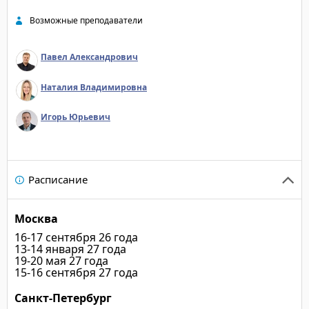
Отзывы участников:
Возможные преподаватели
Павел Александрович
"Освежил в памяти о
переговоров. Открыл 
Наталия Владимировна
инструменты подготов
"Получены новые навы
Игорь Юрьевич
тонкости, которые ре
работе."
"Одна из ярких тем, к
Расписание
Эмоциональный интелл
очень интересно в бу
себя определять реак
Москва
подстраиваться. Благо
16-17 сентября 26 года
"Полезная информаци
13-14 января 27 года
19-20 мая 27 года
работе"
15-16 сентября 27 года
"Хорошая подача инф
Санкт-Петербург
интересно слушать. В