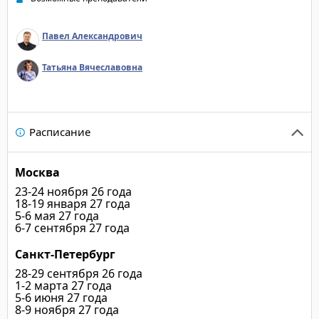
"Точно некоторые техн
Все участники высоко
Павел Александрович
профессионализм тре
обучения и профессио
Татьяна Вячеславовна
сервиса мне понрави
на высшем уровне."
Расписание
Москва
23-24 ноября 26 года
18-19 января 27 года
5-6 мая 27 года
6-7 сентября 27 года
Санкт-Петербург
28-29 сентября 26 года
1-2 марта 27 года
5-6 июня 27 года
8-9 ноября 27 года